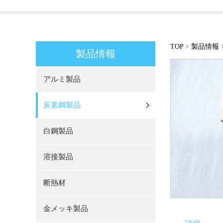
TOP
>
製品情報
製品情報
アルミ製品
炭素鋼製品
白鋼製品
溶接製品
断熱材
金メッキ製品