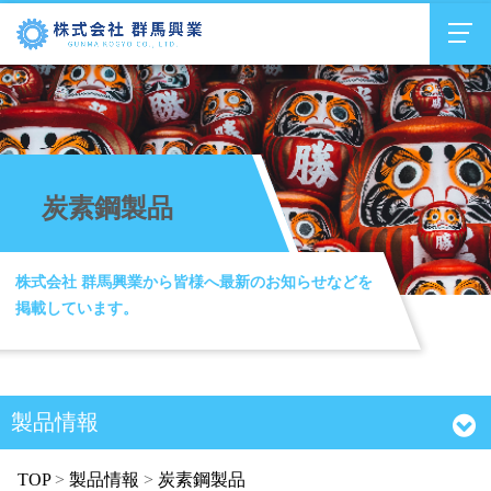
会社概要
機械精密加工事業
炭素鋼製品
製品情報
設備情報
株式会社 群馬興業から皆様へ最新のお知らせなどを
掲載しています。
お知らせ
採用情報
製品情報
お問い合わせ
TOP
>
製品情報
>
炭素鋼製品